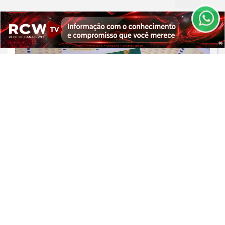
PARA MAIS INFORMAÇÕES,
ACESSE NOSSOS TERMOS
CLICANDO AQUI
PROSSEGUIR
BRASIL/MUNDO
Mega-Sena pode pagar R$ 165
milhões em sorteio neste domingo
Saiba Mais