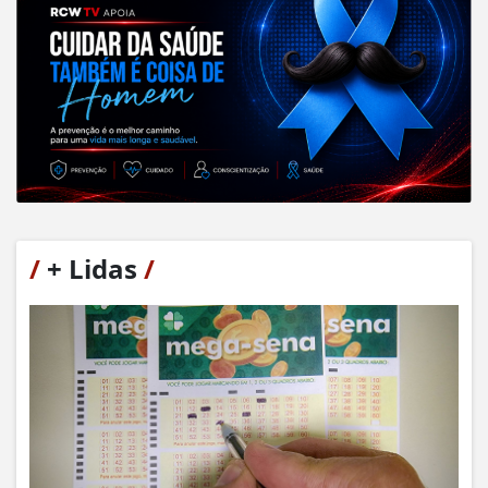
/
+ Lidas
/