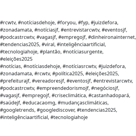
#rcwtv, #notíciasdehoje, #foryou, #fyp, #juizdefora,
#zonadamata, #notíciasjf, #entrevistarcwtv, #eventosjf,
#podcastrcwtv, #vagasjf, #empregojf, #dinheironainternet,
#tendencias2025, #viral, #inteligênciaartificial,
#tecnologiahoje, #plantão, #notíciasurgente,
#eleições2025
#notícias, #notíciasdehoje, #notíciasrcwtv, #juizdefora,
#zonadamata, #rcwtv, #política2025, #eleições2025,
#prefeiturajf, #vereadoresjf, #eventosjf, #entrevistarcwtv,
#podcastrcwtv, #empreendedorismojf, #negóciosjf,
#vagasjf, #empregojf, #criseclimática, #castanhadopará,
#saúdejf, #educacaomg, #mudançasclimáticas,
#googletrends, #googlediscover, #tendencias2025,
#inteligênciaartificial, #tecnologiahoje