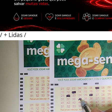
/
+ Lidas
/