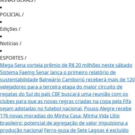
MINAS GERAIS
/
POLICIAL
/
Edições
/
Notícias
/
ESPORTES
/
Mega-Sena sorteia prêmio de R$ 20 milhões neste sábado
Sistema Faemg Senar lança o primeiro relatório de
sustentabilidade
Balneário Camboriú receberá mais de 120
velejadores para a terceira etapa do maior circuito de
regatas do Sul do país
CBF buscará uma reunião com os
clubes para que as novas regras criadas na copa pela Fifa
sejam adotadas no futebol nacional.
Pouso Alegre recebe
176 novas moradias do Minha Casa, Minha Vida
Lítio
brasileiro: potencial de agregação de valor impulsiona a
produção nacional
Ferro-gusa de Sete Lagoas é excluído