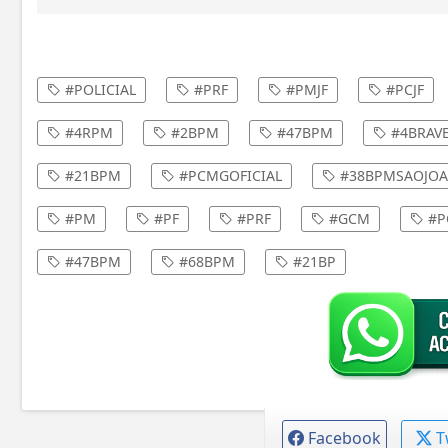
#POLICIAL
#PRF
#PMJF
#PCJF
#4RPM
#2BPM
#47BPM
#4BRAV
#21BPM
#PCMGOFICIAL
#38BPMSAOJOA
#PM
#PF
#PRF
#GCM
#P
#47BPM
#68BPM
#21BP
Facebook
T