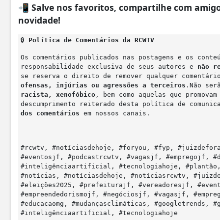
📲
Salve nos favoritos, compartilhe com ami
novidade!
🔒
Política de Comentários da RCWTV
Os comentários publicados nas postagens e os conte
responsabilidade exclusiva de seus autores e
não r
se reserva o direito de remover qualquer comentár
ofensas, injúrias ou agressões a terceiros
.Não ser
racista, xenofóbico
, bem como aquelas que promova
descumprimento reiterado desta política de comunic
dos comentários
em nossos canais.
#rcwtv, #notíciasdehoje, #foryou, #fyp, #juizdefor
#eventosjf, #podcastrcwtv, #vagasjf, #empregojf, #
#inteligênciaartificial, #tecnologiahoje, #plantão
#notícias, #notíciasdehoje, #notíciasrcwtv, #juizd
#eleições2025, #prefeiturajf, #vereadoresjf, #even
#empreendedorismojf, #negóciosjf, #vagasjf, #empre
#educacaomg, #mudançasclimáticas, #googletrends, #
#inteligênciaartificial, #tecnologiahoje