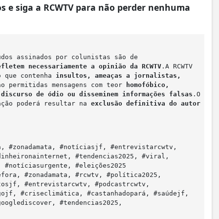
gos e siga a RCWTV para não perder nenhuma
údos assinados por colunistas são de
efletem necessariamente a opinião da RCWTV
.A RCWTV
io que contenha
insultos, ameaças a jornalistas,
ão permitidas mensagens com teor
homofóbico,
m
discurso de ódio ou disseminem informações falsas
.O
ação poderá resultar na
exclusão definitiva do autor
a, #zonadamata, #notíciasjf, #entrevistarcwtv,
dinheironainternet, #tendencias2025, #viral,
, #notíciasurgente, #eleições2025
efora, #zonadamata, #rcwtv, #política2025,
tosjf, #entrevistarcwtv, #podcastrcwtv,
gojf, #criseclimática, #castanhadopará, #saúdejf,
googlediscover, #tendencias2025,