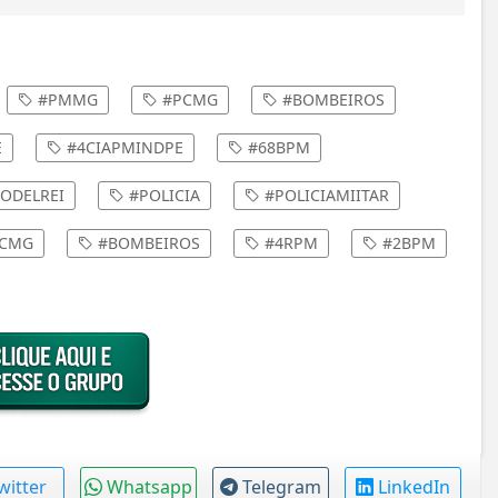
#PMMG
#PCMG
#BOMBEIROS
E
#4CIAPMINDPE
#68BPM
ODELREI
#POLICIA
#POLICIAMIITAR
CMG
#BOMBEIROS
#4RPM
#2BPM
witter
Whatsapp
Telegram
LinkedIn