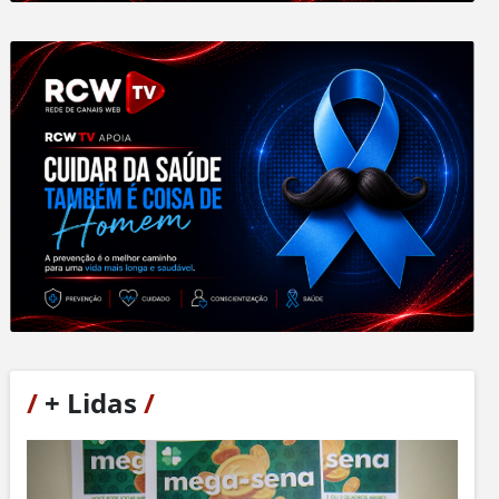
/
+ Lidas
/