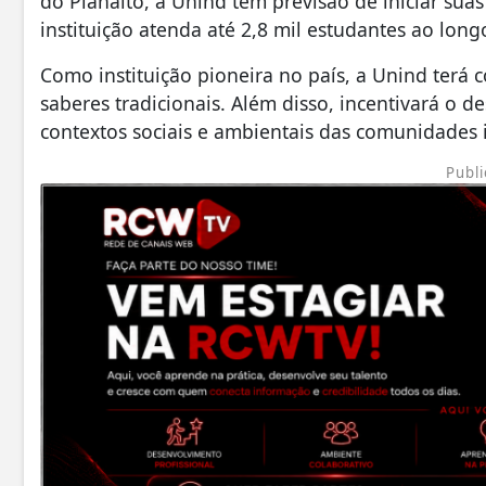
do Planalto, a Unind tem previsão de iniciar suas
instituição atenda até 2,8 mil estudantes ao lon
Como instituição pioneira no país, a Unind terá
saberes tradicionais. Além disso, incentivará o 
contextos sociais e ambientais das comunidades 
Publi