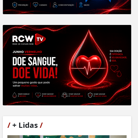
/
+ Lidas
/