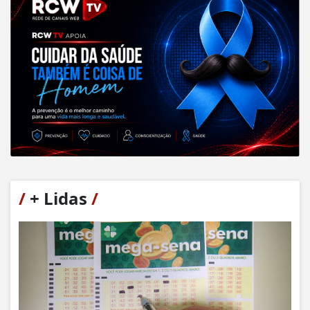
/
+ Lidas
/