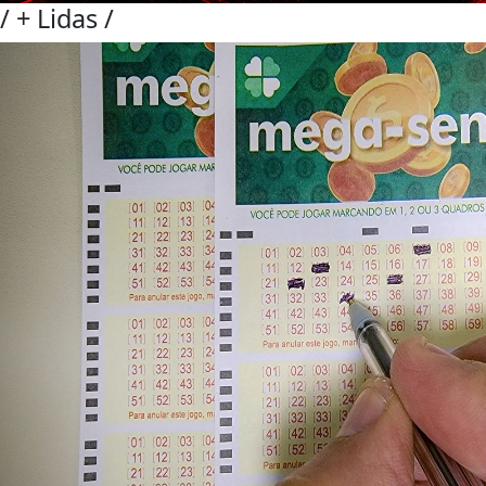
/
+ Lidas
/