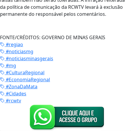
da política de comunicação da RCWTV levará à exclusão
permanente do responsável pelos comentários.
FONTE/CRÉDITOS:
GOVERNO DE MINAS GERAIS
#regiao
#noticiasmg
#noticiasminasgerais
#mg
#CulturaRegional
#EconomiaRegional
#ZonaDaMata
#Cidades
#rcwtv