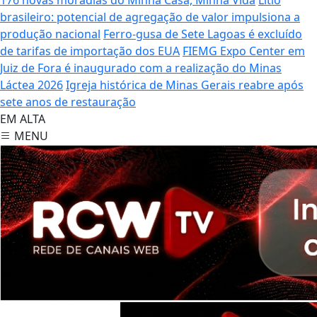
brasileiro: potencial de agregação de valor impulsiona a
produção nacional
Ferro-gusa de Sete Lagoas é excluído
de tarifas de importação dos EUA
FIEMG Expo Center em
Juiz de Fora é inaugurado com a realização do Minas
Láctea 2026
Igreja histórica de Minas Gerais reabre após
sete anos de restauração
EM ALTA
MENU