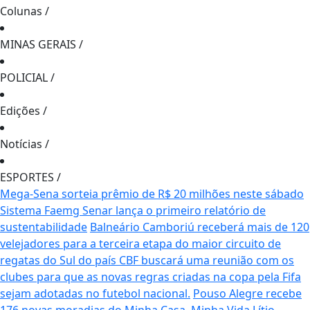
Colunas
/
MINAS GERAIS
/
POLICIAL
/
Edições
/
Notícias
/
ESPORTES
/
Mega-Sena sorteia prêmio de R$ 20 milhões neste sábado
Sistema Faemg Senar lança o primeiro relatório de
sustentabilidade
Balneário Camboriú receberá mais de 120
velejadores para a terceira etapa do maior circuito de
regatas do Sul do país
CBF buscará uma reunião com os
clubes para que as novas regras criadas na copa pela Fifa
sejam adotadas no futebol nacional.
Pouso Alegre recebe
176 novas moradias do Minha Casa, Minha Vida
Lítio