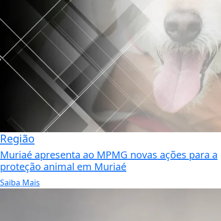
Região
Muriaé apresenta ao MPMG novas ações para a
proteção animal em Muriaé
Saiba Mais