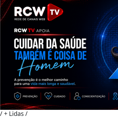
/
+ Lidas
/