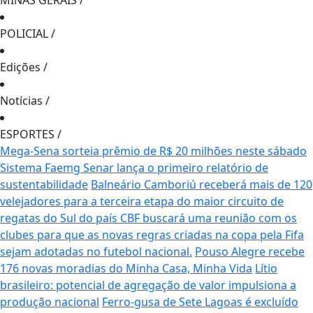
MINAS GERAIS
/
POLICIAL
/
Edições
/
Notícias
/
ESPORTES
/
Mega-Sena sorteia prêmio de R$ 20 milhões neste sábado
Sistema Faemg Senar lança o primeiro relatório de
sustentabilidade
Balneário Camboriú receberá mais de 120
velejadores para a terceira etapa do maior circuito de
regatas do Sul do país
CBF buscará uma reunião com os
clubes para que as novas regras criadas na copa pela Fifa
sejam adotadas no futebol nacional.
Pouso Alegre recebe
176 novas moradias do Minha Casa, Minha Vida
Lítio
brasileiro: potencial de agregação de valor impulsiona a
produção nacional
Ferro-gusa de Sete Lagoas é excluído