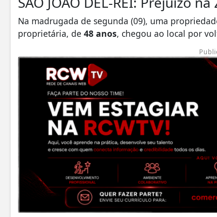
SÃO JOÃO DEL-REI: Prejuízo na 
Na madrugada de segunda (09), uma propriedade r
proprietária, de
48 anos
, chegou ao local por vo
Publi