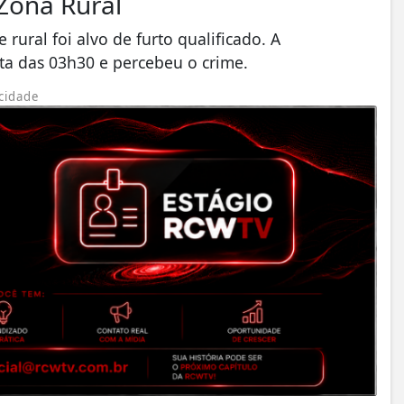
Zona Rural
ural foi alvo de furto qualificado. A
lta das 03h30 e percebeu o crime.
cidade