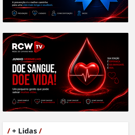
/
+ Lidas
/