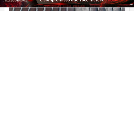
PROSSEGUIR
ECONOMIA
Copom reduz a taxa Selic para 14% ao
ano em quarta queda seguida
Saiba Mais