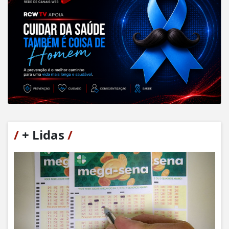
/
+ Lidas
/