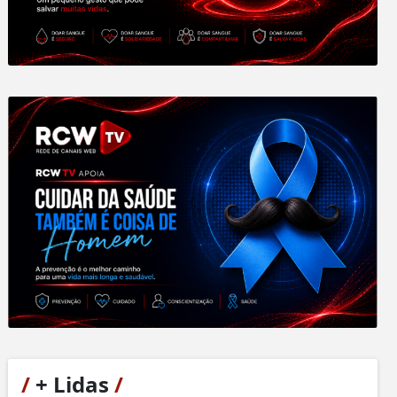
/
+ Lidas
/