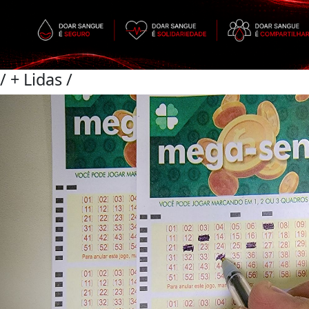
/
+ Lidas
/