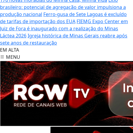
brasileiro: potencial de agregação de valor impulsiona a
produção nacional
Ferro-gusa de Sete Lagoas é excluído
de tarifas de importação dos EUA
FIEMG Expo Center em
Juiz de Fora é inaugurado com a realização do Minas
Láctea 2026
Igreja histórica de Minas Gerais reabre após
sete anos de restauração
EM ALTA
MENU