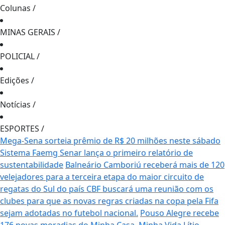
Colunas
/
MINAS GERAIS
/
POLICIAL
/
Edições
/
Notícias
/
ESPORTES
/
Mega-Sena sorteia prêmio de R$ 20 milhões neste sábado
Sistema Faemg Senar lança o primeiro relatório de
sustentabilidade
Balneário Camboriú receberá mais de 120
velejadores para a terceira etapa do maior circuito de
regatas do Sul do país
CBF buscará uma reunião com os
clubes para que as novas regras criadas na copa pela Fifa
sejam adotadas no futebol nacional.
Pouso Alegre recebe
176 novas moradias do Minha Casa, Minha Vida
Lítio