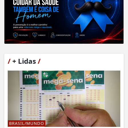
/
+ Lidas
/
BRASIL/MUNDO