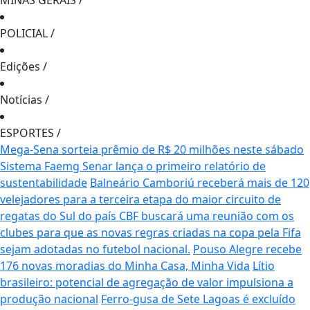
MINAS GERAIS
/
POLICIAL
/
Edições
/
Notícias
/
ESPORTES
/
Mega-Sena sorteia prêmio de R$ 20 milhões neste sábado
Sistema Faemg Senar lança o primeiro relatório de
sustentabilidade
Balneário Camboriú receberá mais de 120
velejadores para a terceira etapa do maior circuito de
regatas do Sul do país
CBF buscará uma reunião com os
clubes para que as novas regras criadas na copa pela Fifa
sejam adotadas no futebol nacional.
Pouso Alegre recebe
176 novas moradias do Minha Casa, Minha Vida
Lítio
brasileiro: potencial de agregação de valor impulsiona a
produção nacional
Ferro-gusa de Sete Lagoas é excluído