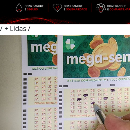
/
+ Lidas
/