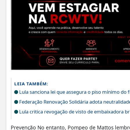
LEIA TAMBÉM:
Lula sanciona lei que assegura o piso mínimo do f
Federação Renovação Solidária adota neutralidade 
Lula critica revogação de visto de embaixadora br
Prevenção No entanto, Pompeo de Mattos lembro