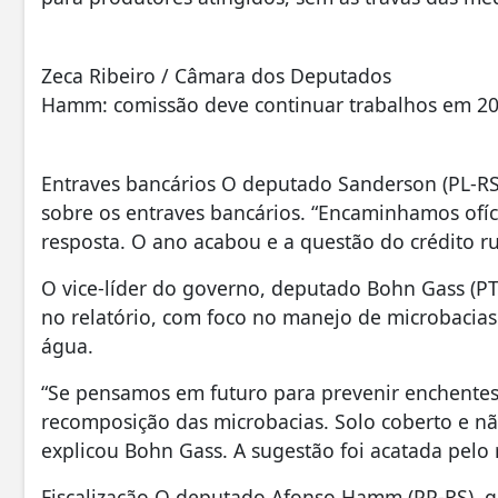
Zeca Ribeiro / Câmara dos Deputados
Hamm: comissão deve continuar trabalhos em 202
Entraves bancários O deputado Sanderson (PL-RS)
sobre os entraves bancários. “Encaminhamos ofíc
resposta. O ano acabou e a questão do crédito rur
O vice-líder do governo, deputado Bohn Gass (PT-
no relatório, com foco no manejo de microbacias 
água.
“Se pensamos em futuro para prevenir enchentes 
recomposição das microbacias. Solo coberto e n
explicou Bohn Gass. A sugestão foi acatada pelo r
Fiscalização O deputado Afonso Hamm (PP-RS), qu