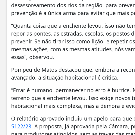
desassoreamento dos rios da região, para preven
prevenção é a única arma para evitar que mais pe
“Quanta coisa que a enchente levou, isso não 
repor as pontes, as estradas, escolas, os postos 
prevenir. Se não tirar isso como lição, e repetir
mesmas ações, com as mesmas atitudes, nós vamo
essas”, observou.
Pompeu de Matos destacou que, embora a reconst
avançado, a situação habitacional é crítica.
“Errar é humano, permanecer no erro é burrice.
terreno que a enchente levou. Isso exige novos t
habitacional mais complexa, mas a demora é evide
O relatório aprovado incluiu um apelo para que
5122/23
. A proposta, já aprovada pela Câmara, pr
para produtores atingidos, sem as travas das med