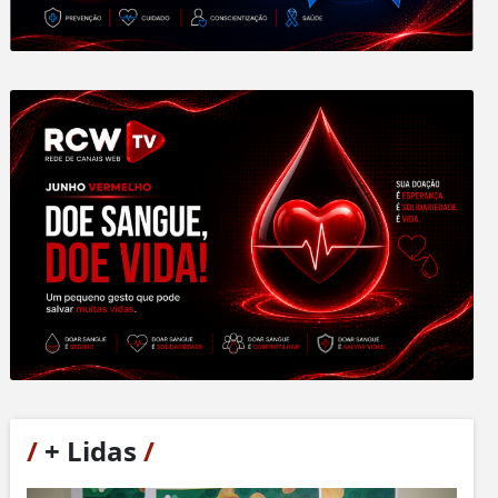
/
+ Lidas
/