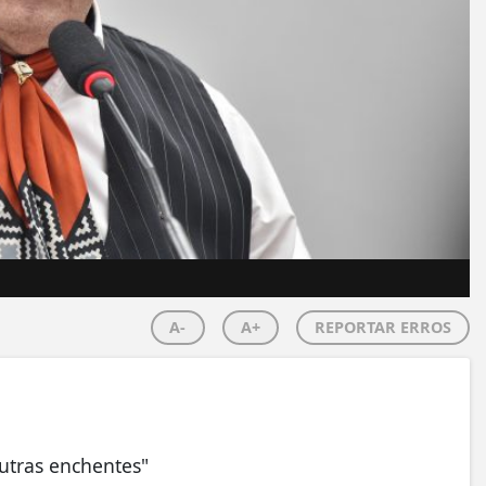
A-
A+
REPORTAR ERROS
utras enchentes"