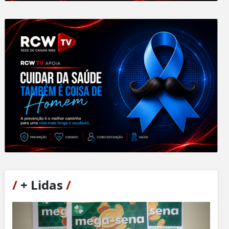
/
+ Lidas
/