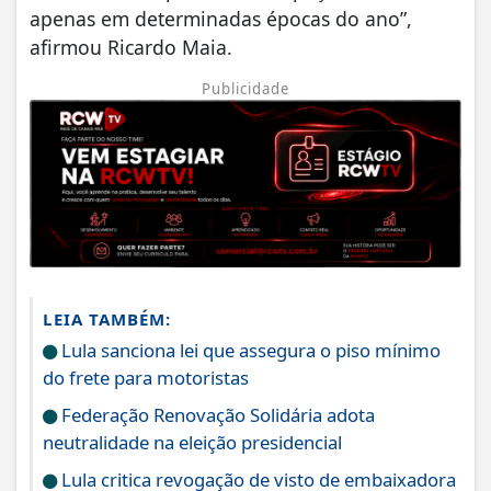
apenas em determinadas épocas do ano”,
afirmou Ricardo Maia.
Publicidade
LEIA TAMBÉM:
Lula sanciona lei que assegura o piso mínimo
do frete para motoristas
Federação Renovação Solidária adota
neutralidade na eleição presidencial
Lula critica revogação de visto de embaixadora