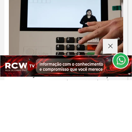
Termos de Uso e Privacidade
Esse site utiliza cookies para melhorar sua
experiência de navegação. Ao continuar o acesso,
entendemos que você concorda com nossos Termos
de Uso e Privacidade.
PARA MAIS INFORMAÇÕES,
ACESSE NOSSOS TERMOS
CLICANDO AQUI
JUSTIÇA
PROSSEGUIR
TRE-RJ altera 66 locais de votação
para conter o crime organizado
Saiba Mais