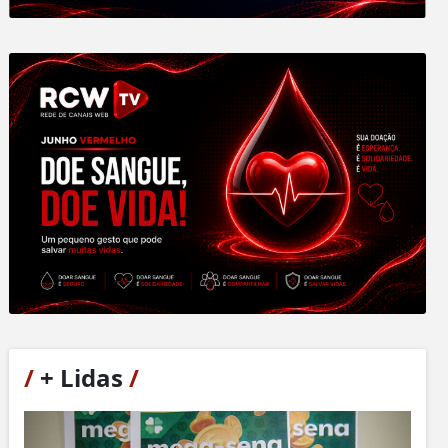
/
+ Lidas
/