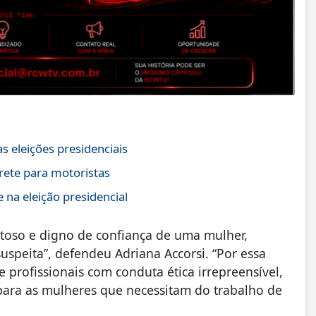
s eleições presidenciais
rete para motoristas
na eleição presidencial
itoso e digno de confiança de uma mulher,
uspeita”, defendeu Adriana Accorsi. “Por essa
e profissionais com conduta ética irrepreensível,
para as mulheres que necessitam do trabalho de