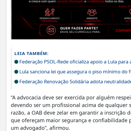
LEIA TAMBÉM:
Federação PSOL-Rede oficializa apoio a Lula para a
Lula sanciona lei que assegura o piso mínimo do f
Federação Renovação Solidária adota neutralidade 
“A advocacia deve ser exercida por alguém respe
devendo ser um profissional acima de qualquer s
razão, a OAB deve zelar em garantir a inscrição d
que ofereçam maior segurança e confiabilidade 
um advogado”, afirmou.