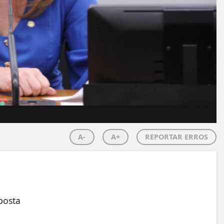
A-
A+
REPORTAR ERROS
posta