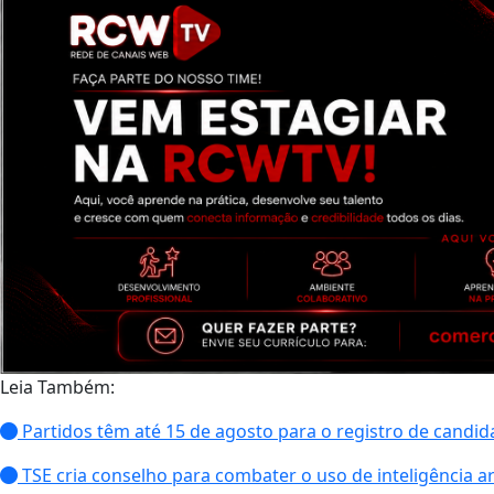
Leia Também:
Partidos têm até 15 de agosto para o registro de candidat
TSE cria conselho para combater o uso de inteligência art