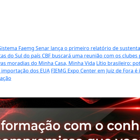
Sistema Faemg Senar lança o primeiro relatório de sustenta
tas do Sul do país
CBF buscará uma reunião com os clubes p
vas moradias do Minha Casa, Minha Vida
Lítio brasileiro: 
de importação dos EUA
FIEMG Expo Center em Juiz de Fora é
ração