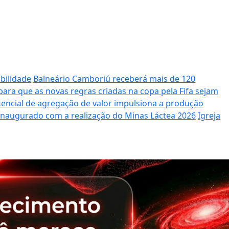
bilidade
Balneário Camboriú receberá mais de 120
ara que as novas regras criadas na copa pela Fifa sejam
potencial de agregação de valor impulsiona a produção
 inaugurado com a realização do Minas Láctea 2026
Igreja