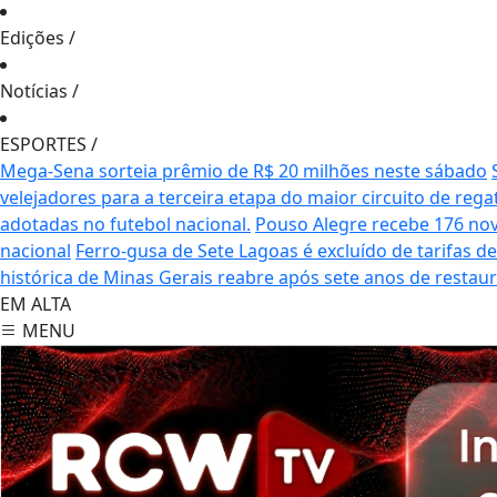
Edições
/
Notícias
/
ESPORTES
/
Mega-Sena sorteia prêmio de R$ 20 milhões neste sábado
velejadores para a terceira etapa do maior circuito de rega
adotadas no futebol nacional.
Pouso Alegre recebe 176 no
nacional
Ferro-gusa de Sete Lagoas é excluído de tarifas 
histórica de Minas Gerais reabre após sete anos de restau
EM ALTA
MENU