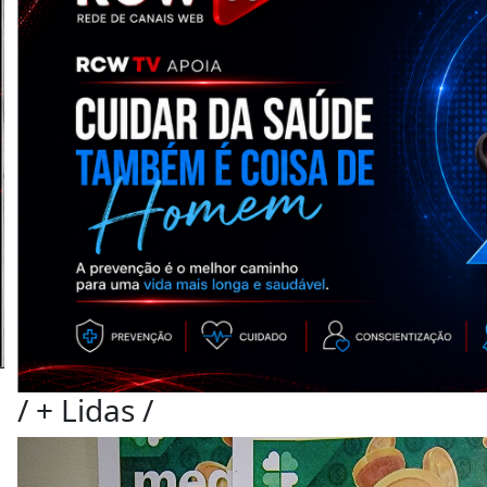
/
+ Lidas
/