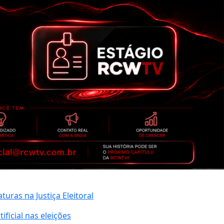
uras na Justiça Eleitoral
ificial nas eleições