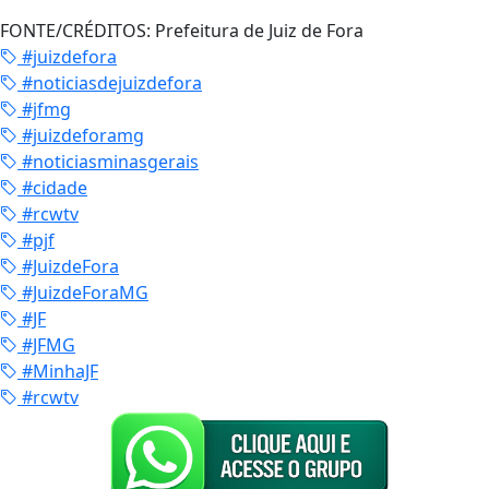
FONTE/CRÉDITOS:
Prefeitura de Juiz de Fora
#juizdefora
#noticiasdejuizdefora
#jfmg
#juizdeforamg
#noticiasminasgerais
#cidade
#rcwtv
#pjf
#JuizdeFora
#JuizdeForaMG
#JF
#JFMG
#MinhaJF
#rcwtv