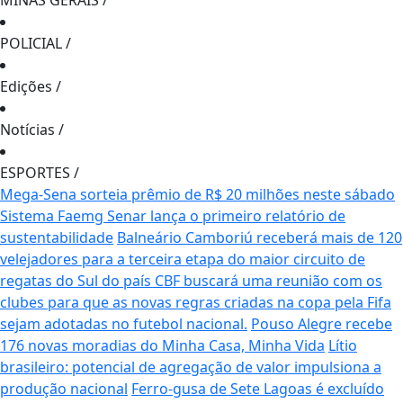
MINAS GERAIS
/
POLICIAL
/
Edições
/
Notícias
/
ESPORTES
/
Mega-Sena sorteia prêmio de R$ 20 milhões neste sábado
Sistema Faemg Senar lança o primeiro relatório de
sustentabilidade
Balneário Camboriú receberá mais de 120
velejadores para a terceira etapa do maior circuito de
regatas do Sul do país
CBF buscará uma reunião com os
clubes para que as novas regras criadas na copa pela Fifa
sejam adotadas no futebol nacional.
Pouso Alegre recebe
176 novas moradias do Minha Casa, Minha Vida
Lítio
brasileiro: potencial de agregação de valor impulsiona a
produção nacional
Ferro-gusa de Sete Lagoas é excluído