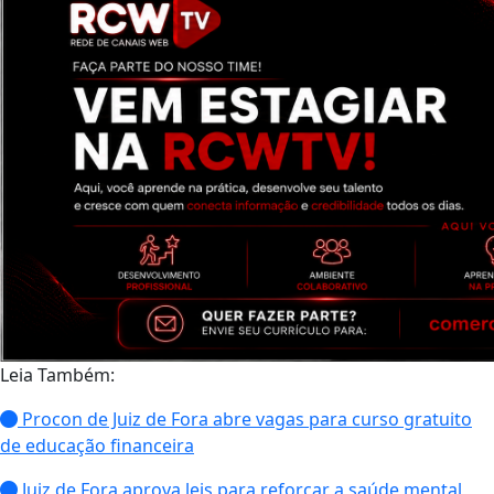
Leia Também:
Procon de Juiz de Fora abre vagas para curso gratuito
de educação financeira
Juiz de Fora aprova leis para reforçar a saúde mental