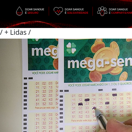
/
+ Lidas
/