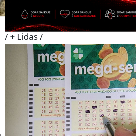
/
+ Lidas
/