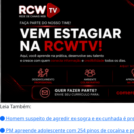
Leia Também:
Homem suspeito de agredir ex-sogra e ex-cunhada é preso
PM apreende adolescente com 254 pinos de cocaína e 