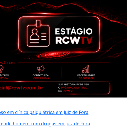
 em clínica psiquiátrica em Juiz de Fora
prende homem com drogas em Juiz de Fora