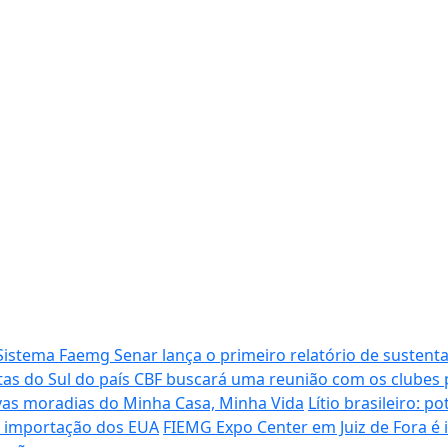
Sistema Faemg Senar lança o primeiro relatório de sustenta
tas do Sul do país
CBF buscará uma reunião com os clubes p
vas moradias do Minha Casa, Minha Vida
Lítio brasileiro: 
de importação dos EUA
FIEMG Expo Center em Juiz de Fora é