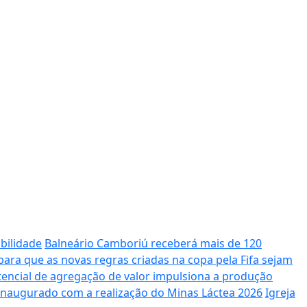
bilidade
Balneário Camboriú receberá mais de 120
ara que as novas regras criadas na copa pela Fifa sejam
potencial de agregação de valor impulsiona a produção
 inaugurado com a realização do Minas Láctea 2026
Igreja