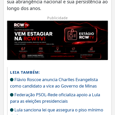
sua abrangência nacional e sua persistência ao
longo dos anos.
Publicidade
LEIA TAMBÉM:
Flávio Roscoe anuncia Charlles Evangelista
como candidato a vice ao Governo de Minas
Federação PSOL-Rede oficializa apoio a Lula
para as eleições presidenciais
Lula sanciona lei que assegura o piso mínimo