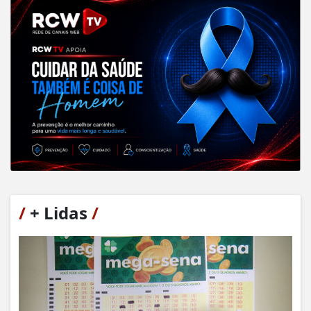
/
+ Lidas
/