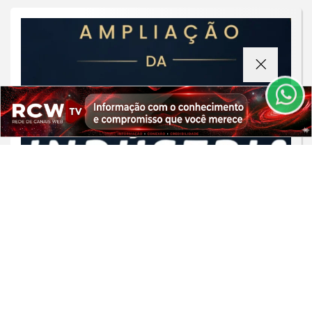
Termos de Uso e Privacidade
Esse site utiliza cookies para melhorar sua
experiência de navegação. Ao continuar o acesso,
entendemos que você concorda com nossos Termos
de Uso e Privacidade.
PARA MAIS INFORMAÇÕES,
ACESSE NOSSOS TERMOS
CLICANDO AQUI
PROSSEGUIR
DESENVOLVIMENTO REGIONAL
Casa da Indústria expande atuação
com novas delegacias em São João
del-Rei
Saiba Mais