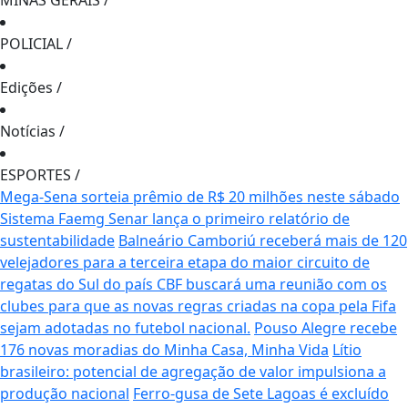
MINAS GERAIS
/
POLICIAL
/
Edições
/
Notícias
/
ESPORTES
/
Mega-Sena sorteia prêmio de R$ 20 milhões neste sábado
Sistema Faemg Senar lança o primeiro relatório de
sustentabilidade
Balneário Camboriú receberá mais de 120
velejadores para a terceira etapa do maior circuito de
regatas do Sul do país
CBF buscará uma reunião com os
clubes para que as novas regras criadas na copa pela Fifa
sejam adotadas no futebol nacional.
Pouso Alegre recebe
176 novas moradias do Minha Casa, Minha Vida
Lítio
brasileiro: potencial de agregação de valor impulsiona a
produção nacional
Ferro-gusa de Sete Lagoas é excluído