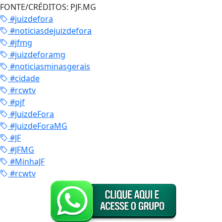
FONTE/CRÉDITOS:
PJF.MG
#juizdefora
#noticiasdejuizdefora
#jfmg
#juizdeforamg
#noticiasminasgerais
#cidade
#rcwtv
#pjf
#JuizdeFora
#JuizdeForaMG
#JF
#JFMG
#MinhaJF
#rcwtv