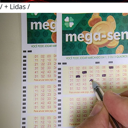
/
+ Lidas
/