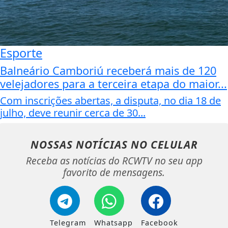
Esporte
Balneário Camboriú receberá mais de 120
velejadores para a terceira etapa do maior...
Com inscrições abertas, a disputa, no dia 18 de
julho, deve reunir cerca de 30...
NOSSAS NOTÍCIAS
NO CELULAR
Receba as notícias do RCWTV no seu app
favorito de mensagens.
Telegram
Whatsapp
Facebook