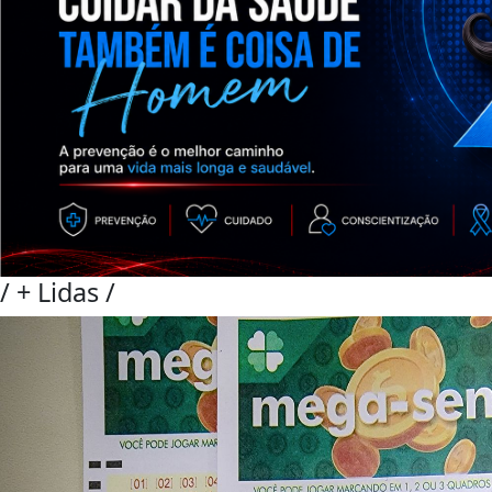
/
+ Lidas
/