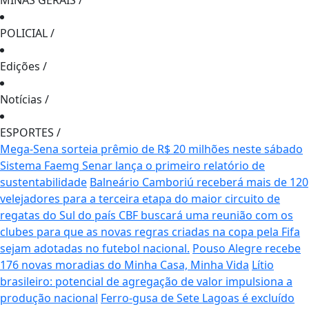
MINAS GERAIS
/
POLICIAL
/
Edições
/
Notícias
/
ESPORTES
/
Mega-Sena sorteia prêmio de R$ 20 milhões neste sábado
Sistema Faemg Senar lança o primeiro relatório de
sustentabilidade
Balneário Camboriú receberá mais de 120
velejadores para a terceira etapa do maior circuito de
regatas do Sul do país
CBF buscará uma reunião com os
clubes para que as novas regras criadas na copa pela Fifa
sejam adotadas no futebol nacional.
Pouso Alegre recebe
176 novas moradias do Minha Casa, Minha Vida
Lítio
brasileiro: potencial de agregação de valor impulsiona a
produção nacional
Ferro-gusa de Sete Lagoas é excluído