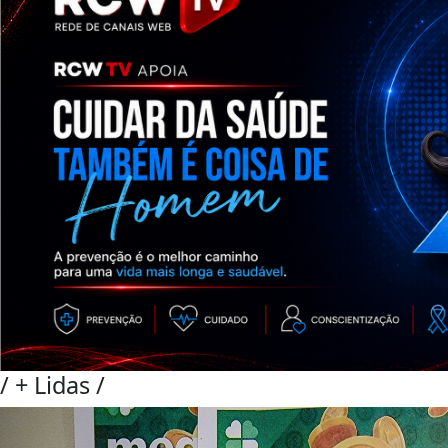
/
+ Lidas
/