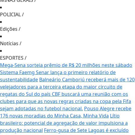
MINAS GERAIS
/
POLICIAL
/
Edições
/
Notícias
/
ESPORTES
/
Mega-Sena sorteia prêmio de R$ 20 milhões neste sábado
Sistema Faemg Senar lança o primeiro relatório de
sustentabilidade
Balneário Camboriú receberá mais de 120
velejadores para a terceira etapa do maior circuito de
regatas do Sul do país
CBF buscará uma reunião com os
clubes para que as novas regras criadas na copa pela Fifa
sejam adotadas no futebol nacional.
Pouso Alegre recebe
176 novas moradias do Minha Casa, Minha Vida
Lítio
brasileiro: potencial de agregação de valor impulsiona a
produção nacional
Ferro-gusa de Sete Lagoas é excluído