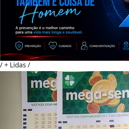
/
+ Lidas
/