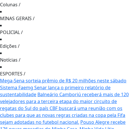
Colunas
/
MINAS GERAIS
/
POLICIAL
/
Edições
/
Notícias
/
ESPORTES
/
Mega-Sena sorteia prêmio de R$ 20 milhões neste sábado
Sistema Faemg Senar lança o primeiro relatório de
sustentabilidade
Balneário Camboriú receberá mais de 120
velejadores para a terceira etapa do maior circuito de
regatas do Sul do país
CBF buscará uma reunião com os
clubes para que as novas regras criadas na copa pela Fifa
sejam adotadas no futebol nacional.
Pouso Alegre recebe
176 novas moradias do Minha Casa, Minha Vida
Lítio