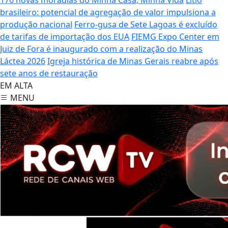
brasileiro: potencial de agregação de valor impulsiona a
produção nacional
Ferro-gusa de Sete Lagoas é excluído
de tarifas de importação dos EUA
FIEMG Expo Center em
Juiz de Fora é inaugurado com a realização do Minas
Láctea 2026
Igreja histórica de Minas Gerais reabre após
sete anos de restauração
EM ALTA
MENU