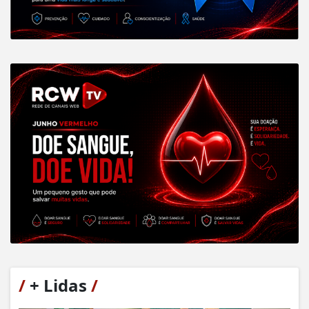
/
+ Lidas
/