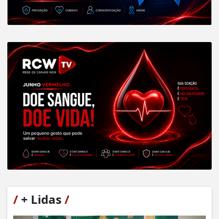
/
+ Lidas
/