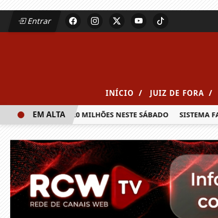
Entrar
/
/
INÍCIO
JUIZ DE FORA
EM ALTA
A PRÊMIO DE R$ 20 MILHÕES NESTE SÁBADO
SISTEMA FAEM