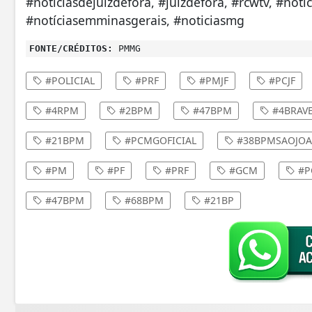
#noticiasdejuizdefora, #juizdefora, #rcwtv, #noti
#notíciasemminasgerais, #noticiasmg
FONTE/CRÉDITOS:
PMMG
#POLICIAL
#PRF
#PMJF
#PCJF
#4RPM
#2BPM
#47BPM
#4BRAV
#21BPM
#PCMGOFICIAL
#38BPMSAOJOA
#PM
#PF
#PRF
#GCM
#P
#47BPM
#68BPM
#21BP