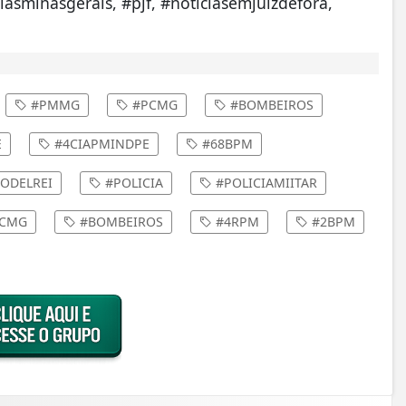
ciasminasgerais, #pjf, #notíciasemjuizdefora,
#PMMG
#PCMG
#BOMBEIROS
E
#4CIAPMINDPE
#68BPM
ODELREI
#POLICIA
#POLICIAMIITAR
CMG
#BOMBEIROS
#4RPM
#2BPM