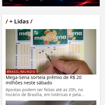
/
+ Lidas
/
BRASIL/MUNDO
Mega-Sena sorteia prêmio de R$ 20
milhões neste sábado
Apostas podem ser feitas até as 20h, no
horário de Brasília, em lotéricas e pela...