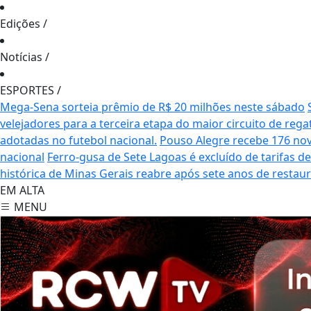
Edições
/
Notícias
/
ESPORTES
/
Mega-Sena sorteia prêmio de R$ 20 milhões neste sábado
velejadores para a terceira etapa do maior circuito de rega
adotadas no futebol nacional.
Pouso Alegre recebe 176 no
nacional
Ferro-gusa de Sete Lagoas é excluído de tarifas 
histórica de Minas Gerais reabre após sete anos de restau
EM ALTA
MENU