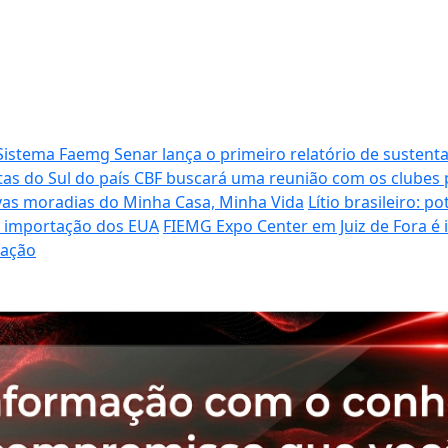
Sistema Faemg Senar lança o primeiro relatório de sustenta
tas do Sul do país
CBF buscará uma reunião com os clubes p
vas moradias do Minha Casa, Minha Vida
Lítio brasileiro: 
de importação dos EUA
FIEMG Expo Center em Juiz de Fora é
ração