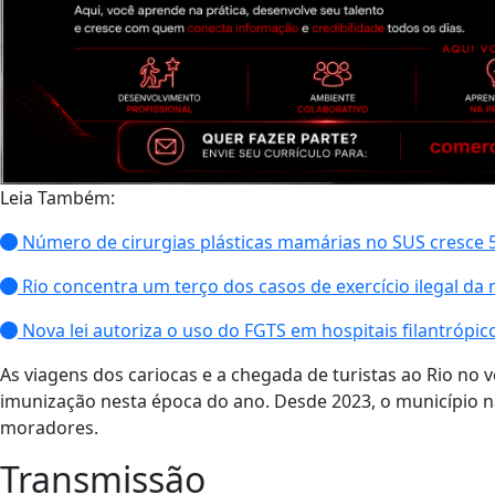
Leia Também:
Número de cirurgias plásticas mamárias no SUS cresce
Rio concentra um terço dos casos de exercício ilegal da 
Nova lei autoriza o uso do FGTS em hospitais filantrópic
As viagens dos cariocas e a chegada de turistas ao Rio no
imunização nesta época do ano. Desde 2023, o município 
moradores.
Transmissão