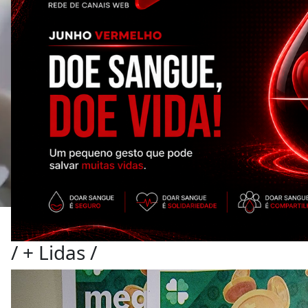
/
+ Lidas
/