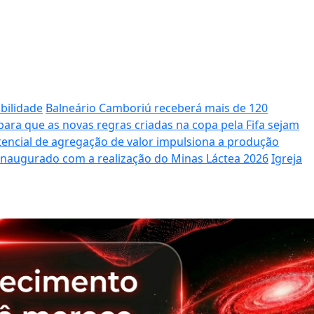
bilidade
Balneário Camboriú receberá mais de 120
ara que as novas regras criadas na copa pela Fifa sejam
potencial de agregação de valor impulsiona a produção
 inaugurado com a realização do Minas Láctea 2026
Igreja