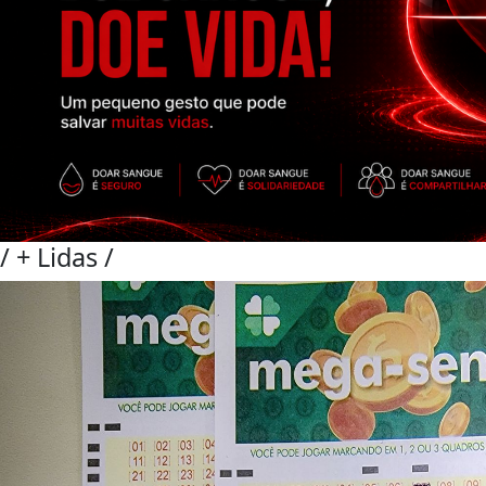
/
+ Lidas
/