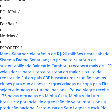
MINAS GERAIS
/
POLICIAL
/
Edições
/
Notícias
/
ESPORTES
/
Mega-Sena sorteia prêmio de R$ 20 milhões neste sábado
Sistema Faemg Senar lança o primeiro relatório de
sustentabilidade
Balneário Camboriú receberá mais de 120
velejadores para a terceira etapa do maior circuito de
regatas do Sul do país
CBF buscará uma reunião com os
clubes para que as novas regras criadas na copa pela Fifa
sejam adotadas no futebol nacional.
Pouso Alegre recebe
176 novas moradias do Minha Casa, Minha Vida
Lítio
brasileiro: potencial de agregação de valor impulsiona a
produção nacional
Ferro-gusa de Sete Lagoas é excluído