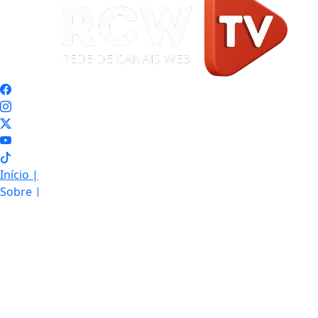
Início
|
Sobre
|
Painel do Leitor
|
Expediente
|
Termos de Uso e Privacidade
|
FAQ
|
Contato