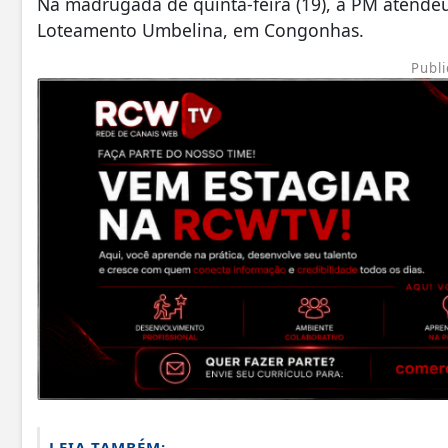
Na madrugada de quinta-feira (19), a PM atende
Loteamento Umbelina, em
Congonhas
.
Publi
LEIA TAMBÉM: