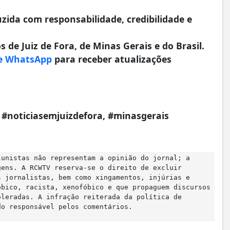
da com responsabilidade, credibilidade e
 de Juiz de Fora, de Minas Gerais e do Brasil.
e WhatsApp
para receber atualizações
a, #noticiasemjuizdefora, #minasgerais
lunistas não representam a opinião do jornal; a
gens. A RCWTV reserva-se o direito de excluir
s jornalistas, bem como xingamentos, injúrias e
óbico, racista, xenofóbico e que propaguem discursos
oleradas. A infração reiterada da política de
do responsável pelos comentários.