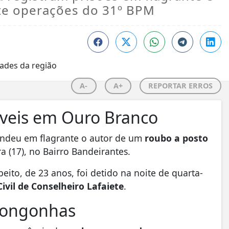
e operações do 31º BPM
A-
A+
REPORTAR ERROS
veis em Ouro Branco
endeu em flagrante o autor de um
roubo a posto
a (17), no Bairro Bandeirantes.
peito, de 23 anos, foi detido na noite de quarta-
Civil de Conselheiro Lafaiete
.
Congonhas