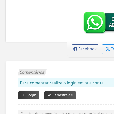
Facebook
T
Comentários
Para comentar realize o login em sua conta!
Login
Cadastre-se
O autor do comentário é o único responsável pelo cont