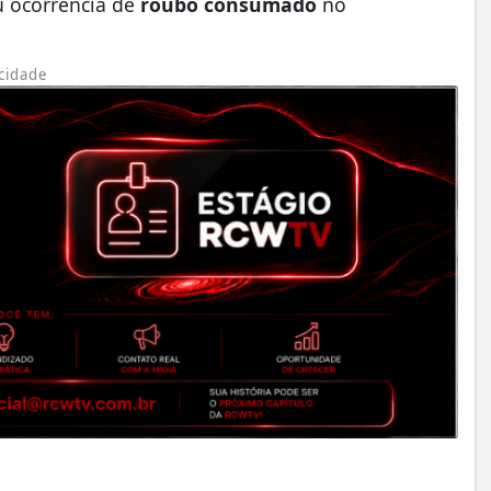
u ocorrência de
roubo consumado
no
cidade