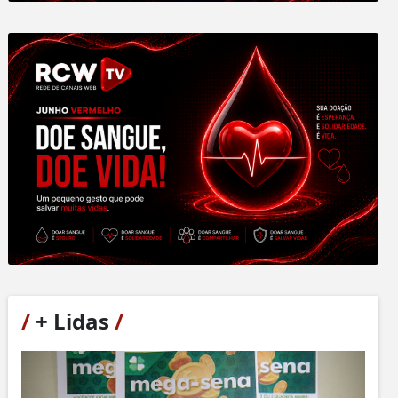
/
+ Lidas
/