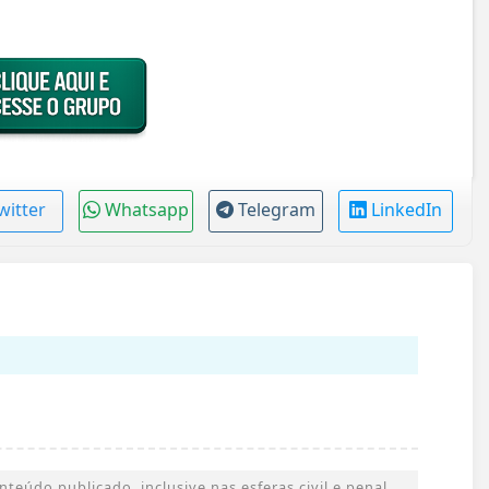
witter
Whatsapp
Telegram
LinkedIn
eúdo publicado, inclusive nas esferas civil e penal.