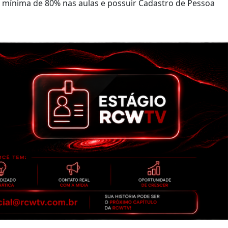
ça mínima de 80% nas aulas e possuir Cadastro de Pessoa