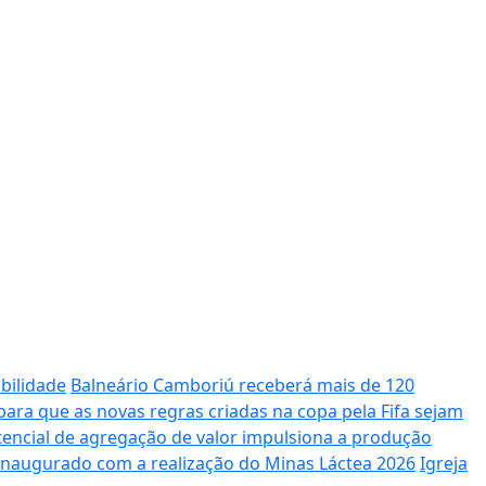
bilidade
Balneário Camboriú receberá mais de 120
ara que as novas regras criadas na copa pela Fifa sejam
potencial de agregação de valor impulsiona a produção
 inaugurado com a realização do Minas Láctea 2026
Igreja