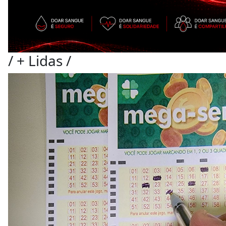
/
+ Lidas
/