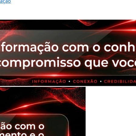
ração