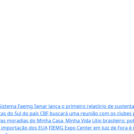
Sistema Faemg Senar lança o primeiro relatório de sustenta
tas do Sul do país
CBF buscará uma reunião com os clubes p
vas moradias do Minha Casa, Minha Vida
Lítio brasileiro: 
de importação dos EUA
FIEMG Expo Center em Juiz de Fora é