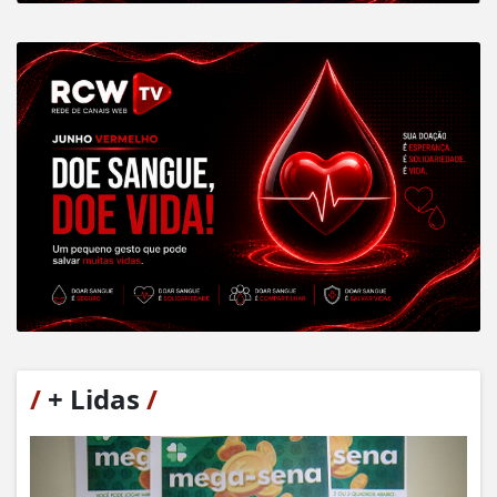
/
+ Lidas
/