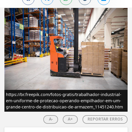
https://br.freepik.com/fotos-gratis/trabalhador-industrial-
em-uniforme-de-protecao-operando-empilhador-em-um-
grande-centro-de-distribuicao-de-armazem_11451240.htm
A-
A+
REPORTAR ERROS