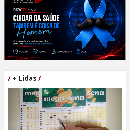
/
+ Lidas
/