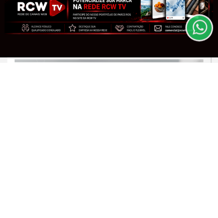
de Uso e Privacidade.
Saiba Mais
PARA MAIS INFORMAÇÕES,
ACESSE NOSSOS TERMOS
CLICANDO AQUI
PROSSEGUIR
GIRO DE NOTÍCIAS
Life Genomics recebe reconhecimento
no Web Summit Rio 2025