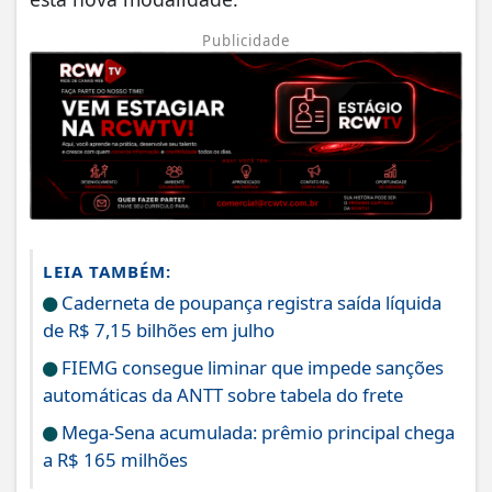
Publicidade
LEIA TAMBÉM:
Caderneta de poupança registra saída líquida
de R$ 7,15 bilhões em julho
FIEMG consegue liminar que impede sanções
automáticas da ANTT sobre tabela do frete
Mega-Sena acumulada: prêmio principal chega
a R$ 165 milhões