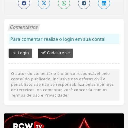
Comentários
Para comentar realize o login em sua conta!
Login
Cadastre-se
O autor do comentário é o único responsável pelo
conteúdo publicado, inclusive nas esferas civil e
penal. Este site não se responsabiliza pelas opiniões
de terceiros. Ao comentar, você concorda com os
Termos de Uso e Privacidade.