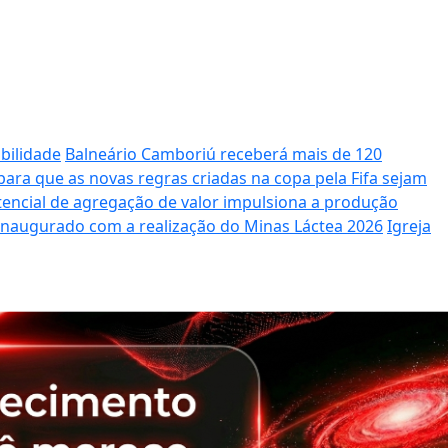
bilidade
Balneário Camboriú receberá mais de 120
ara que as novas regras criadas na copa pela Fifa sejam
potencial de agregação de valor impulsiona a produção
 inaugurado com a realização do Minas Láctea 2026
Igreja