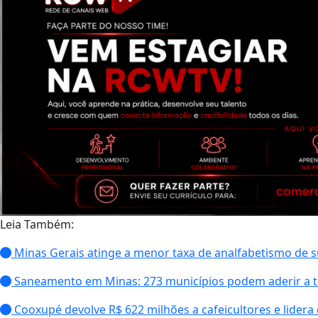
Leia Também:
Minas Gerais atinge a menor taxa de analfabetismo de s
Saneamento em Minas: 273 municípios podem aderir a 
Cooxupé devolve R$ 622 milhões a cafeicultores e lider