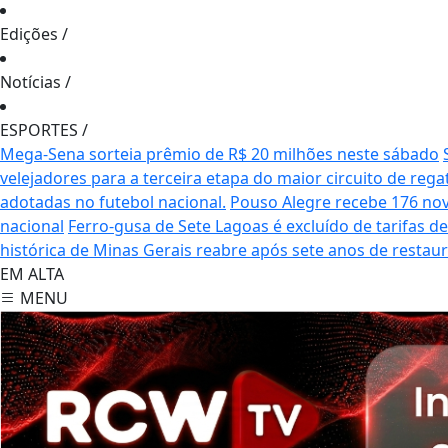
Edições
/
Notícias
/
ESPORTES
/
Mega-Sena sorteia prêmio de R$ 20 milhões neste sábado
velejadores para a terceira etapa do maior circuito de rega
adotadas no futebol nacional.
Pouso Alegre recebe 176 no
nacional
Ferro-gusa de Sete Lagoas é excluído de tarifas 
histórica de Minas Gerais reabre após sete anos de restau
EM ALTA
MENU