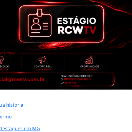
ua história
termo
a destaques em MG