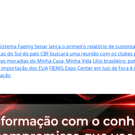
Sistema Faemg Senar lança o primeiro relatório de sustenta
tas do Sul do país
CBF buscará uma reunião com os clubes p
vas moradias do Minha Casa, Minha Vida
Lítio brasileiro: 
de importação dos EUA
FIEMG Expo Center em Juiz de Fora é
ração