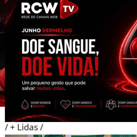
/
+ Lidas
/