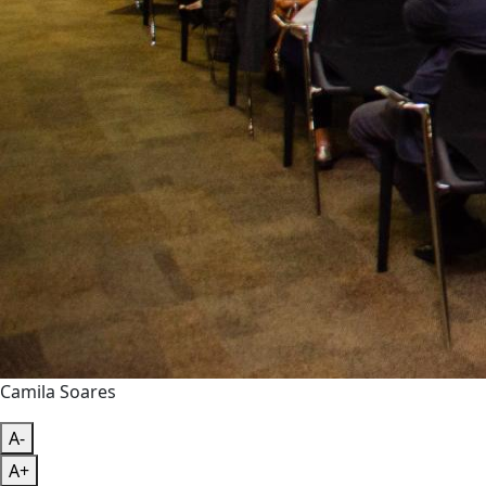
Camila Soares
A-
A+