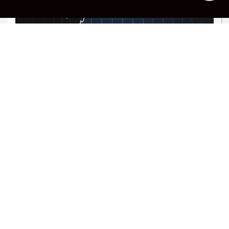
PROSSEGUIR
CAPACITAÇÃO INDUSTRIAL
FIEMG Zona da Mata promove
treinamento de Planejamento e
Controle da Produção...
Saiba Mais