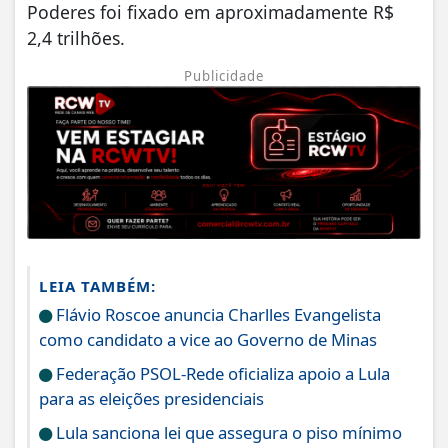
Poderes foi fixado em aproximadamente R$
2,4 trilhões.
Publicidade
LEIA TAMBÉM:
Flávio Roscoe anuncia Charlles Evangelista
como candidato a vice ao Governo de Minas
Federação PSOL-Rede oficializa apoio a Lula
para as eleições presidenciais
Lula sanciona lei que assegura o piso mínimo