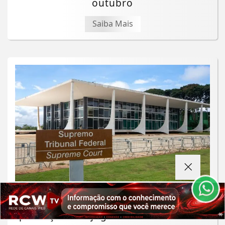
outubro
Saiba Mais
Termos de Uso e Privacidade
Esse site utiliza cookies para melhorar sua
experiência de navegação. Ao continuar o acesso,
entendemos que você concorda com nossos Termos
de Uso e Privacidade.
PARA MAIS INFORMAÇÕES,
ACESSE NOSSOS TERMOS
JUSTIÇA
CLICANDO AQUI
STF suspende julgamento sobre a
PROSSEGUIR
proibição dos jogos de azar no Brasil