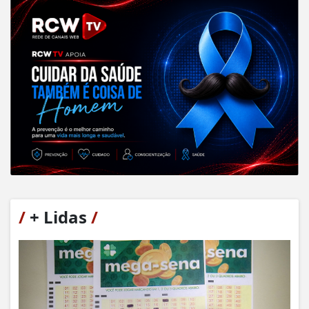
/
+ Lidas
/