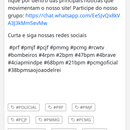
fique por dentro das principais notícias que
movimentam o nosso site! Participe do nosso
grupo:
https://chat.whatsapp.com/EeSJvQx8kV
A3J3kMmSevMw
Curta e siga nossas redes sociais
#prf #pmjf #pcjf #pmmg #pcmg #rcwtv
#bombeiros #4rpm #2bpm #47bpm #4brave
#4ciapmindpe #68bpm #21bpm #pcmgoficial
#38bpmsaojoaodelrei
#POLICIAL
#PRF
#PMJF
#PCJF
#PMMG
#PCMG