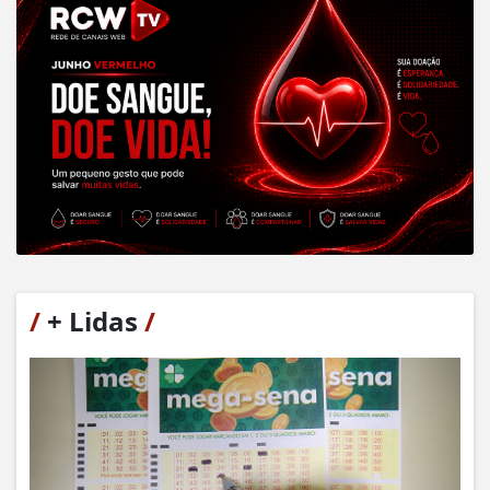
/
+ Lidas
/