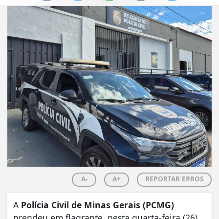
A-
A+
REPORTAR ERROS
A
Polícia Civil de Minas Gerais (PCMG)
prendeu em flagrante, nesta quarta-feira (26),