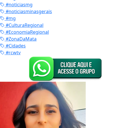
#noticiasmg
#noticiasminasgerais
#mg
#CulturaRegional
#EconomiaRegional
#ZonaDaMata
#Cidades
#rcwtv