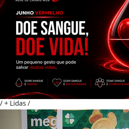
/
+ Lidas
/