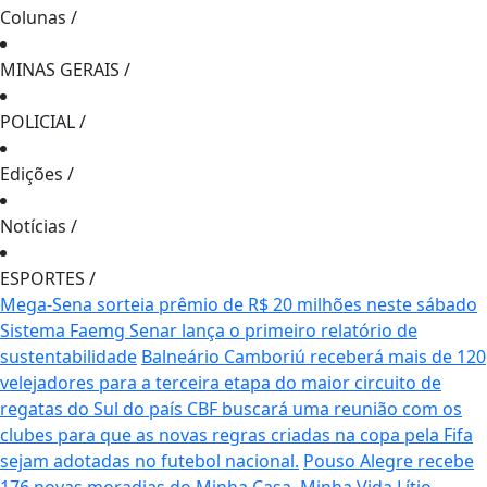
Colunas
/
MINAS GERAIS
/
POLICIAL
/
Edições
/
Notícias
/
ESPORTES
/
Mega-Sena sorteia prêmio de R$ 20 milhões neste sábado
Sistema Faemg Senar lança o primeiro relatório de
sustentabilidade
Balneário Camboriú receberá mais de 120
velejadores para a terceira etapa do maior circuito de
regatas do Sul do país
CBF buscará uma reunião com os
clubes para que as novas regras criadas na copa pela Fifa
sejam adotadas no futebol nacional.
Pouso Alegre recebe
176 novas moradias do Minha Casa, Minha Vida
Lítio