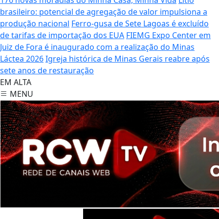
brasileiro: potencial de agregação de valor impulsiona a
produção nacional
Ferro-gusa de Sete Lagoas é excluído
de tarifas de importação dos EUA
FIEMG Expo Center em
Juiz de Fora é inaugurado com a realização do Minas
Láctea 2026
Igreja histórica de Minas Gerais reabre após
sete anos de restauração
EM ALTA
MENU