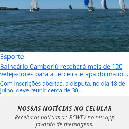
Esporte
Balneário Camboriú receberá mais de 120
velejadores para a terceira etapa do maior...
Com inscrições abertas, a disputa, no dia 18 de
julho, deve reunir cerca de 30...
NOSSAS NOTÍCIAS
NO CELULAR
Receba as notícias do RCWTV no seu app
favorito de mensagens.