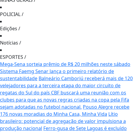
MINAS GERAIS
/
POLICIAL
/
Edições
/
Notícias
/
ESPORTES
/
Mega-Sena sorteia prêmio de R$ 20 milhões neste sábado
Sistema Faemg Senar lança o primeiro relatório de
sustentabilidade
Balneário Camboriú receberá mais de 120
velejadores para a terceira etapa do maior circuito de
regatas do Sul do país
CBF buscará uma reunião com os
clubes para que as novas regras criadas na copa pela Fifa
sejam adotadas no futebol nacional.
Pouso Alegre recebe
176 novas moradias do Minha Casa, Minha Vida
Lítio
brasileiro: potencial de agregação de valor impulsiona a
produção nacional
Ferro-gusa de Sete Lagoas é excluído