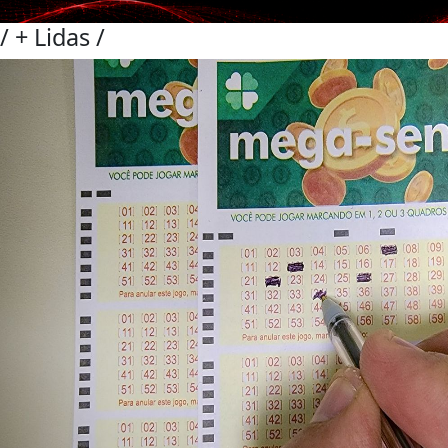
/
+ Lidas
/