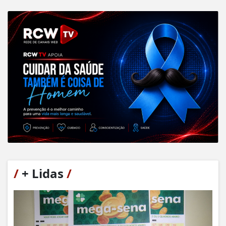
/
+ Lidas
/