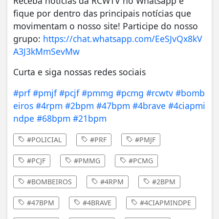
Receba notícias da RCWTV no Whatsapp e
fique por dentro das principais notícias que
movimentam o nosso site! Participe do nosso
grupo:
https://chat.whatsapp.com/EeSJvQx8kV
A3J3kMmSevMw
Curta e siga nossas redes sociais
#prf
#pmjf
#pcjf
#pmmg
#pcmg
#rcwtv
#bomb
eiros
#4rpm
#2bpm
#47bpm
#4brave
#4ciapmi
ndpe
#68bpm
#21bpm
#POLICIAL
#PRF
#PMJF
#PCJF
#PMMG
#PCMG
#BOMBEIROS
#4RPM
#2BPM
#47BPM
#4BRAVE
#4CIAPMINDPE