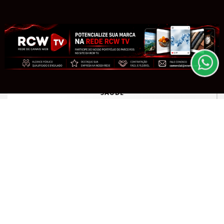
Esse site utiliza cookies para melhorar sua
experiência de navegação. Ao continuar o acesso,
entendemos que você concorda com nossos Termos
de Uso e Privacidade.
PARA MAIS INFORMAÇÕES,
ACESSE NOSSOS TERMOS
CLICANDO AQUI
PROSSEGUIR
SAÚDE
Moradores de São Paulo enfrentam
filas para receber vacina contra
sarampo
Saiba Mais