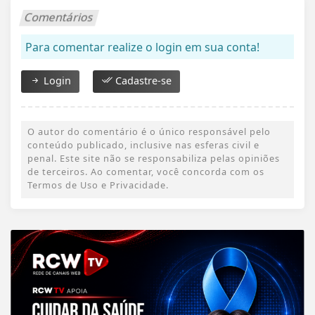
Comentários
Para comentar realize o login em sua conta!
Login
Cadastre-se
O autor do comentário é o único responsável pelo
conteúdo publicado, inclusive nas esferas civil e
penal. Este site não se responsabiliza pelas opiniões
de terceiros. Ao comentar, você concorda com os
Termos de Uso e Privacidade.