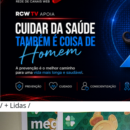
/
+ Lidas
/