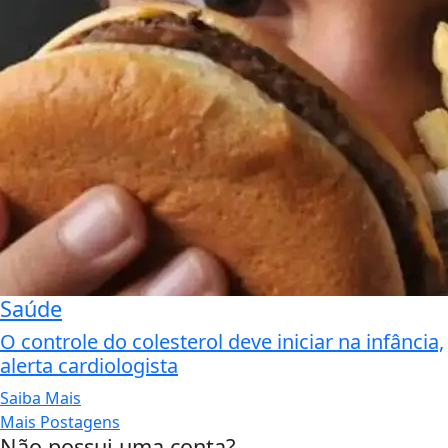
Saúde
O controle do colesterol deve iniciar na infância,
alerta cardiologista
Saiba Mais
Mais Postagens
Não possui uma conta?