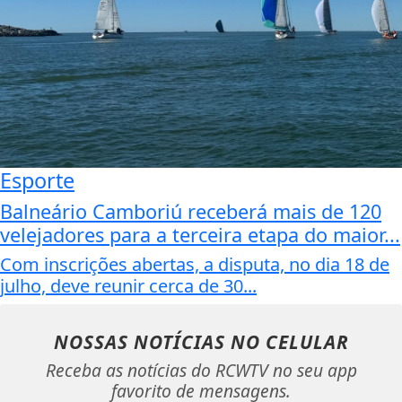
Esporte
Balneário Camboriú receberá mais de 120
velejadores para a terceira etapa do maior...
Com inscrições abertas, a disputa, no dia 18 de
julho, deve reunir cerca de 30...
NOSSAS NOTÍCIAS
NO CELULAR
Receba as notícias do RCWTV no seu app
favorito de mensagens.