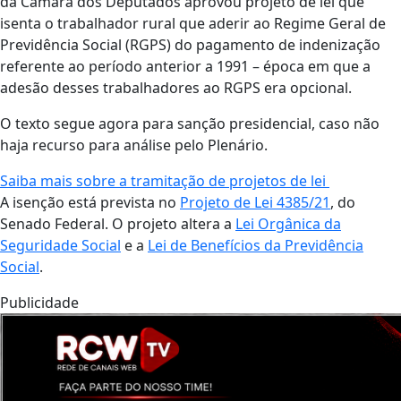
da Câmara dos Deputados aprovou projeto de lei que
isenta o trabalhador rural que aderir ao Regime Geral de
Previdência Social (RGPS) do pagamento de indenização
referente ao período anterior a 1991 – época em que a
adesão desses trabalhadores ao RGPS era opcional.
O texto segue agora para sanção presidencial, caso não
haja recurso para análise pelo Plenário.
Saiba mais sobre a tramitação de projetos de lei
A isenção está prevista no
Projeto de Lei 4385/21
, do
Senado Federal. O projeto altera a
Lei Orgânica da
Seguridade Social
e a
Lei de Benefícios da Previdência
Social
.
Publicidade