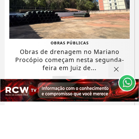
Termos de Uso e Privacidade
OBRAS PÚBLICAS
Obras de drenagem no Mariano
Esse site utiliza cookies para melhorar sua
experiência de navegação. Ao continuar o acesso,
Procópio começam nesta segunda-
entendemos que você concorda com nossos Termos
feira em Juiz de...
de Uso e Privacidade.
PARA MAIS INFORMAÇÕES,
ACESSE NOSSOS TERMOS
Saiba Mais
CLICANDO AQUI
PROSSEGUIR