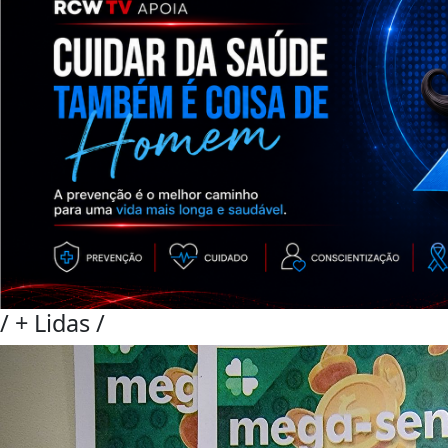
/
+ Lidas
/