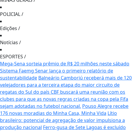
MINAS GERAIS
/
POLICIAL
/
Edições
/
Notícias
/
ESPORTES
/
Mega-Sena sorteia prêmio de R$ 20 milhões neste sábado
Sistema Faemg Senar lança o primeiro relatório de
sustentabilidade
Balneário Camboriú receberá mais de 120
velejadores para a terceira etapa do maior circuito de
regatas do Sul do país
CBF buscará uma reunião com os
clubes para que as novas regras criadas na copa pela Fifa
sejam adotadas no futebol nacional.
Pouso Alegre recebe
176 novas moradias do Minha Casa, Minha Vida
Lítio
brasileiro: potencial de agregação de valor impulsiona a
produção nacional
Ferro-gusa de Sete Lagoas é excluído