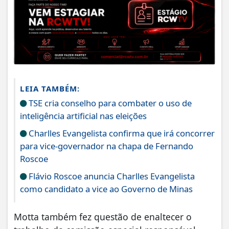
LEIA TAMBÉM:
TSE cria conselho para combater o uso de
inteligência artificial nas eleições
Charlles Evangelista confirma que irá concorrer
para vice-governador na chapa de Fernando
Roscoe
Flávio Roscoe anuncia Charlles Evangelista
como candidato a vice ao Governo de Minas
Motta também fez questão de enaltecer o