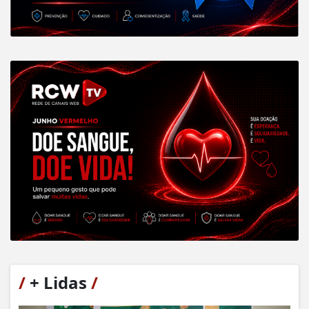
/
+ Lidas
/