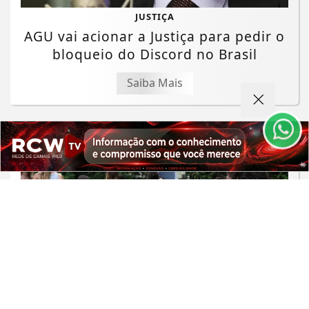
JUSTIÇA
AGU vai acionar a Justiça para pedir o
Termos de Uso e Privacidade
bloqueio do Discord no Brasil
Esse site utiliza cookies para melhorar sua
experiência de navegação. Ao continuar o acesso,
Saiba Mais
entendemos que você concorda com nossos Termos
de Uso e Privacidade.
PARA MAIS INFORMAÇÕES,
ACESSE NOSSOS TERMOS
CLICANDO AQUI
PROSSEGUIR
EDUCAÇÃO