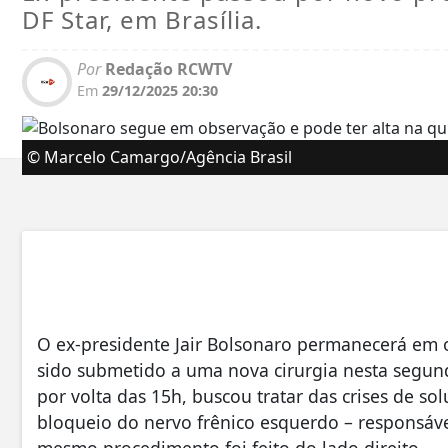
DF Star, em Brasília.
Por
Redação RCWTV
Em
29/12/2025 20:30
© Marcelo Camargo/Agência Brasil
O ex-presidente Jair Bolsonaro permanecerá em 
sido submetido a uma nova cirurgia nesta segunda
por volta das 15h, buscou tratar das crises de so
bloqueio do nervo frênico esquerdo – responsáve
mesmo procedimento foi feito do lado direito.