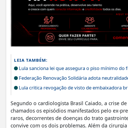
LEIA TAMBÉM:
Lula sanciona lei que assegura o piso mínimo do f
Federação Renovação Solidária adota neutralidade 
Lula critica revogação de visto de embaixadora br
Segundo o cardiologista Brasil Caiado, a crise de
chamados os episódios manifestados pelo ex-pre
raros, decorrentes de doenças do trato gastroin
convive com os dois problemas. Além da cirurgia