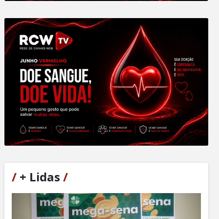
/
+ Lidas
/